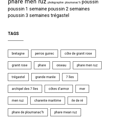
phare men ruz
poussin
photographie
ploumanac'h
poussin 1 semaine
poussin 2 semaines
poussin 3 semaines
trégastel
TAGS
bretagne
perros guirec
côte de granit rose
granit rose
phare
oiseau
phare men ruz
trégastel
grande marée
7 îles
archipel des 7 îles
côtes d'armor
mer
men ruz
charente maritime
ile de ré
phare de ploumanac'h
phare mean ruz