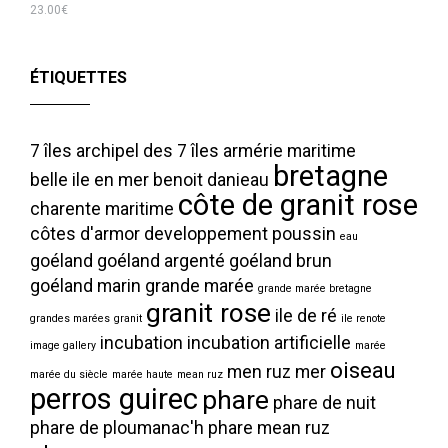
23.00
€
ÉTIQUETTES
7 îles
archipel des 7 îles
armérie maritime
bretagne
belle ile en mer
benoit danieau
côte de granit rose
charente maritime
côtes d'armor
developpement poussin
eau
goéland
goéland argenté
goéland brun
goéland marin
grande marée
grande marée bretagne
granit rose
ile de ré
grandes marées
granit
ile renote
incubation
incubation artificielle
image gallery
marée
oiseau
men ruz
mer
marée du siècle
marée haute
mean ruz
perros guirec
phare
phare de nuit
phare de ploumanac'h
phare mean ruz