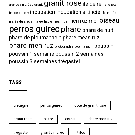
granit rose
ile de ré
grandes marées
granit
ile renote
incubation
incubation artificielle
image gallery
marée
oiseau
men ruz
mer
marée du siècle
marée haute
mean ruz
perros guirec
phare
phare de nuit
phare de ploumanac'h
phare mean ruz
phare men ruz
poussin
photographie
ploumanac'h
poussin 1 semaine
poussin 2 semaines
poussin 3 semaines
trégastel
TAGS
bretagne
perros guirec
côte de granit rose
granit rose
phare
oiseau
phare men ruz
trégastel
grande marée
7 îles