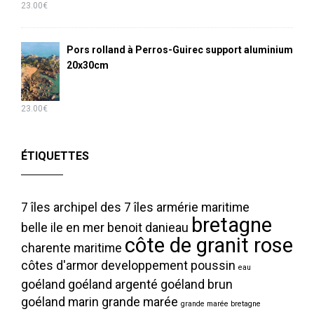
23.00
€
Pors rolland à Perros-Guirec support aluminium
20x30cm
23.00
€
ÉTIQUETTES
7 îles
archipel des 7 îles
armérie maritime
bretagne
belle ile en mer
benoit danieau
côte de granit rose
charente maritime
côtes d'armor
developpement poussin
eau
goéland
goéland argenté
goéland brun
goéland marin
grande marée
grande marée bretagne