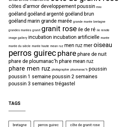
côtes d'armor
developpement poussin
eau
goéland
goéland argenté
goéland brun
goéland marin
grande marée
grande marée bretagne
granit rose
ile de ré
grandes marées
granit
ile renote
incubation
incubation artificielle
image gallery
marée
oiseau
men ruz
mer
marée du siècle
marée haute
mean ruz
perros guirec
phare
phare de nuit
phare de ploumanac'h
phare mean ruz
phare men ruz
poussin
photographie
ploumanac'h
poussin 1 semaine
poussin 2 semaines
poussin 3 semaines
trégastel
TAGS
bretagne
perros guirec
côte de granit rose