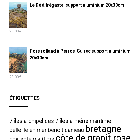
Le Dé à trégastel support aluminium 20x30cm
23.00
€
Pors rolland à Perros-Guirec support aluminium
20x30cm
23.00
€
ÉTIQUETTES
7 îles
archipel des 7 îles
armérie maritime
bretagne
belle ile en mer
benoit danieau
côte de granit rose
charente maritime