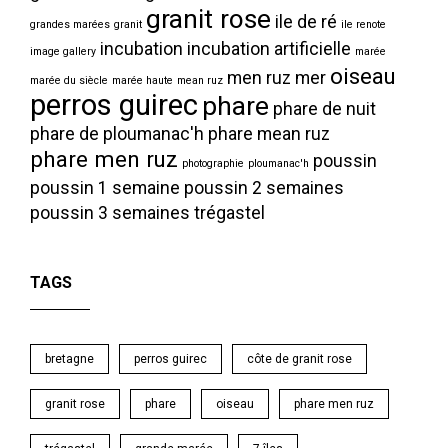
granit rose
ile de ré
grandes marées
granit
ile renote
incubation
incubation artificielle
image gallery
marée
oiseau
men ruz
mer
marée du siècle
marée haute
mean ruz
perros guirec
phare
phare de nuit
phare de ploumanac'h
phare mean ruz
phare men ruz
poussin
photographie
ploumanac'h
poussin 1 semaine
poussin 2 semaines
poussin 3 semaines
trégastel
TAGS
bretagne
perros guirec
côte de granit rose
granit rose
phare
oiseau
phare men ruz