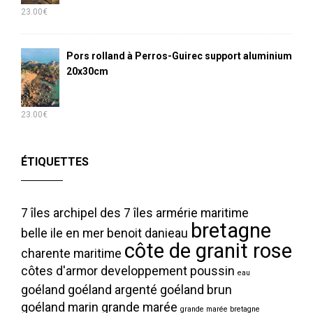
23.00
€
Pors rolland à Perros-Guirec support aluminium
20x30cm
23.00
€
ÉTIQUETTES
7 îles
archipel des 7 îles
armérie maritime
bretagne
belle ile en mer
benoit danieau
côte de granit rose
charente maritime
côtes d'armor
developpement poussin
eau
goéland
goéland argenté
goéland brun
goéland marin
grande marée
grande marée bretagne