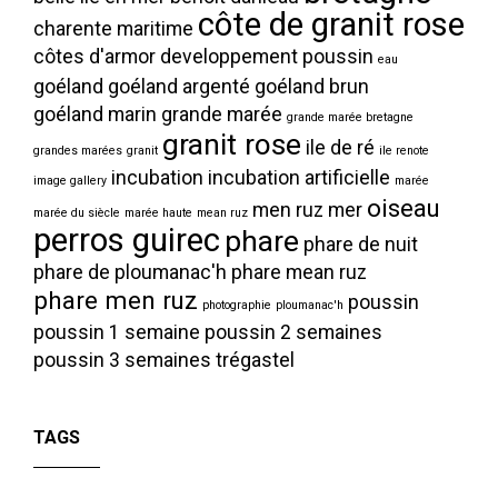
côte de granit rose
charente maritime
côtes d'armor
developpement poussin
eau
goéland
goéland argenté
goéland brun
goéland marin
grande marée
grande marée bretagne
granit rose
ile de ré
grandes marées
granit
ile renote
incubation
incubation artificielle
image gallery
marée
oiseau
men ruz
mer
marée du siècle
marée haute
mean ruz
perros guirec
phare
phare de nuit
phare de ploumanac'h
phare mean ruz
phare men ruz
poussin
photographie
ploumanac'h
poussin 1 semaine
poussin 2 semaines
poussin 3 semaines
trégastel
TAGS