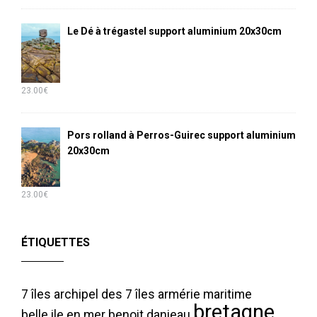
Le Dé à trégastel support aluminium 20x30cm
23.00
€
Pors rolland à Perros-Guirec support aluminium
20x30cm
23.00
€
ÉTIQUETTES
7 îles
archipel des 7 îles
armérie maritime
bretagne
belle ile en mer
benoit danieau