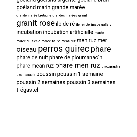
goéland marin
grande marée
grande marée bretagne
grandes marées
granit
granit rose
ile de ré
ile renote
image gallery
incubation
incubation artificielle
marée
men ruz
mer
marée du siècle
marée haute
mean ruz
perros guirec
phare
oiseau
phare de nuit
phare de ploumanac'h
phare men ruz
phare mean ruz
photographie
poussin
poussin 1 semaine
ploumanac'h
poussin 2 semaines
poussin 3 semaines
trégastel