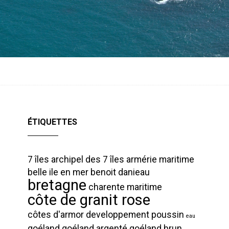
ÉTIQUETTES
7 îles
archipel des 7 îles
armérie maritime
belle ile en mer
benoit danieau
bretagne
charente maritime
côte de granit rose
côtes d'armor
developpement poussin
eau
goéland
goéland argenté
goéland brun