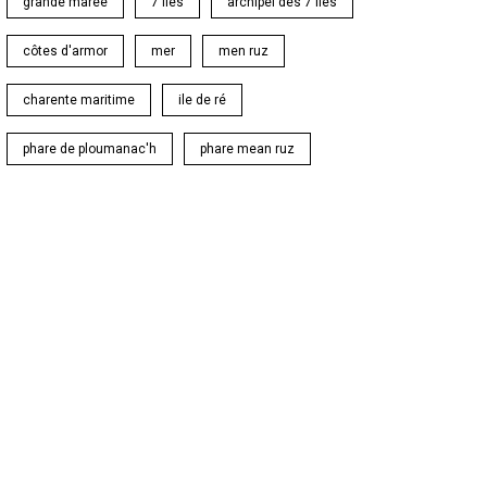
grande marée
7 îles
archipel des 7 îles
côtes d'armor
mer
men ruz
charente maritime
ile de ré
phare de ploumanac'h
phare mean ruz