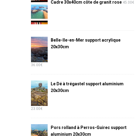
Cadre 30x40cm côte de granit rose
45.00
€
Belle-Ile-en-Mer support acrylique
20x30cm
36.00
€
Le Dé à trégastel support aluminium
20x30cm
23.00
€
Pors rolland à Perros-Guirec support
aluminium 20x30cm