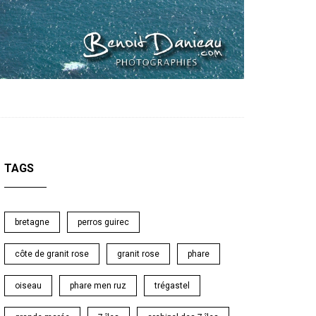
TAGS
bretagne
perros guirec
côte de granit rose
granit rose
phare
oiseau
phare men ruz
trégastel