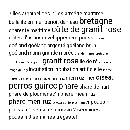
7 îles
archipel des 7 îles
armérie maritime
bretagne
belle ile en mer
benoit danieau
côte de granit rose
charente maritime
côtes d'armor
developpement poussin
eau
goéland
goéland argenté
goéland brun
goéland marin
grande marée
grande marée bretagne
granit rose
ile de ré
grandes marées
granit
ile renote
incubation
incubation artificielle
image gallery
marée
oiseau
men ruz
mer
marée du siècle
marée haute
mean ruz
perros guirec
phare
phare de nuit
phare de ploumanac'h
phare mean ruz
phare men ruz
poussin
photographie
ploumanac'h
poussin 1 semaine
poussin 2 semaines
poussin 3 semaines
trégastel