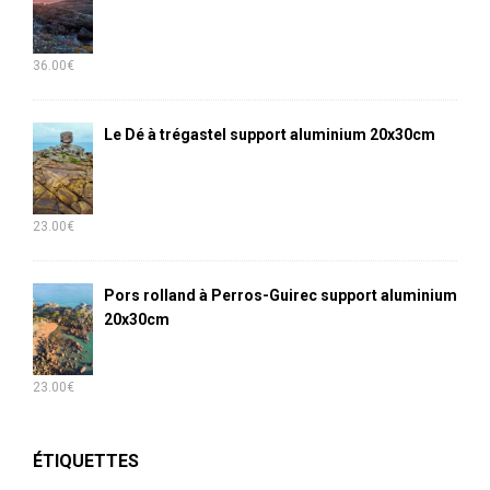
36.00
€
Le Dé à trégastel support aluminium 20x30cm
23.00
€
Pors rolland à Perros-Guirec support aluminium
20x30cm
23.00
€
ÉTIQUETTES