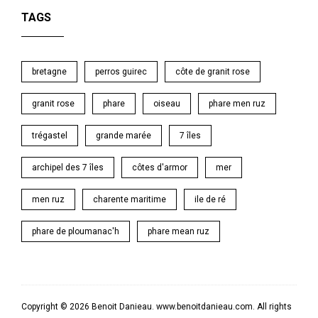
TAGS
bretagne
perros guirec
côte de granit rose
granit rose
phare
oiseau
phare men ruz
trégastel
grande marée
7 îles
archipel des 7 îles
côtes d'armor
mer
men ruz
charente maritime
ile de ré
phare de ploumanac'h
phare mean ruz
Copyright © 2026 Benoit Danieau. www.benoitdanieau.com. All rights