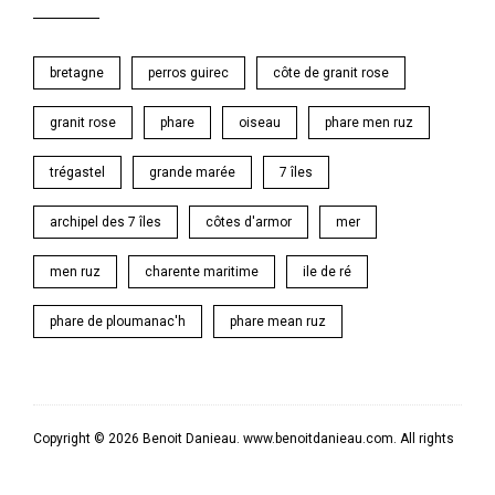
bretagne
perros guirec
côte de granit rose
granit rose
phare
oiseau
phare men ruz
trégastel
grande marée
7 îles
archipel des 7 îles
côtes d'armor
mer
men ruz
charente maritime
ile de ré
phare de ploumanac'h
phare mean ruz
Copyright © 2026 Benoit Danieau. www.benoitdanieau.com. All rights