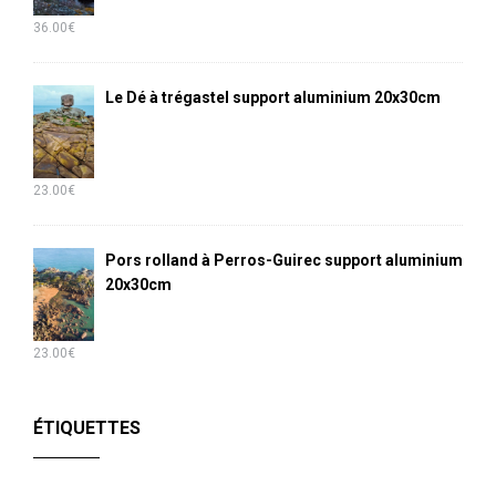
36.00
€
Le Dé à trégastel support aluminium 20x30cm
23.00
€
Pors rolland à Perros-Guirec support aluminium
20x30cm
23.00
€
ÉTIQUETTES