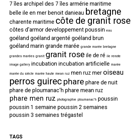
7 îles
archipel des 7 îles
armérie maritime
bretagne
belle ile en mer
benoit danieau
côte de granit rose
charente maritime
côtes d'armor
developpement poussin
eau
goéland
goéland argenté
goéland brun
goéland marin
grande marée
grande marée bretagne
granit rose
ile de ré
grandes marées
granit
ile renote
incubation
incubation artificielle
image gallery
marée
oiseau
men ruz
mer
marée du siècle
marée haute
mean ruz
perros guirec
phare
phare de nuit
phare de ploumanac'h
phare mean ruz
phare men ruz
poussin
photographie
ploumanac'h
poussin 1 semaine
poussin 2 semaines
poussin 3 semaines
trégastel
TAGS