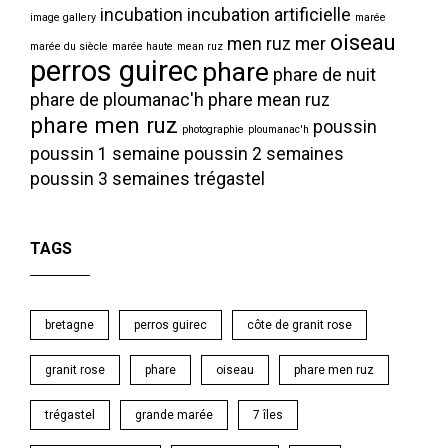
incubation
incubation artificielle
image gallery
marée
oiseau
men ruz
mer
marée du siècle
marée haute
mean ruz
perros guirec
phare
phare de nuit
phare de ploumanac'h
phare mean ruz
phare men ruz
poussin
photographie
ploumanac'h
poussin 1 semaine
poussin 2 semaines
poussin 3 semaines
trégastel
TAGS
bretagne
perros guirec
côte de granit rose
granit rose
phare
oiseau
phare men ruz
trégastel
grande marée
7 îles