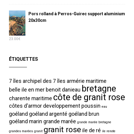
Pors rolland à Perros-Guirec support aluminium
20x30cm
23.00
€
ÉTIQUETTES
7 îles
archipel des 7 îles
armérie maritime
bretagne
belle ile en mer
benoit danieau
côte de granit rose
charente maritime
côtes d'armor
developpement poussin
eau
goéland
goéland argenté
goéland brun
goéland marin
grande marée
grande marée bretagne
granit rose
ile de ré
grandes marées
granit
ile renote