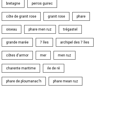
bretagne
perros guirec
côte de granit rose
granit rose
phare
oiseau
phare men ruz
trégastel
grande marée
7 îles
archipel des 7 îles
côtes d'armor
mer
men ruz
charente maritime
ile de ré
phare de ploumanac'h
phare mean ruz