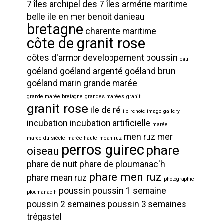
7 îles
archipel des 7 îles
armérie maritime
belle ile en mer
benoit danieau
bretagne
charente maritime
côte de granit rose
côtes d'armor
developpement poussin
eau
goéland
goéland argenté
goéland brun
goéland marin
grande marée
grande marée bretagne
grandes marées
granit
granit rose
ile de ré
ile renote
image gallery
incubation
incubation artificielle
marée
men ruz
mer
marée du siècle
marée haute
mean ruz
perros guirec
phare
oiseau
phare de nuit
phare de ploumanac'h
phare men ruz
phare mean ruz
photographie
poussin
poussin 1 semaine
ploumanac'h
poussin 2 semaines
poussin 3 semaines
trégastel