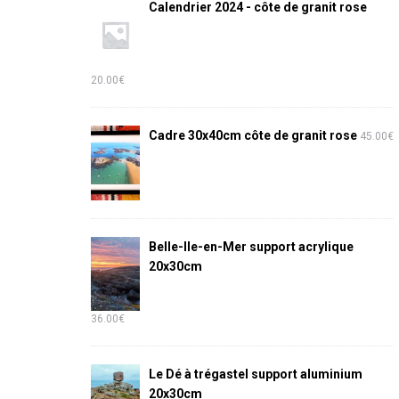
Calendrier 2024 - côte de granit rose
20.00
€
Cadre 30x40cm côte de granit rose
45.00
€
Belle-Ile-en-Mer support acrylique
20x30cm
36.00
€
Le Dé à trégastel support aluminium
20x30cm