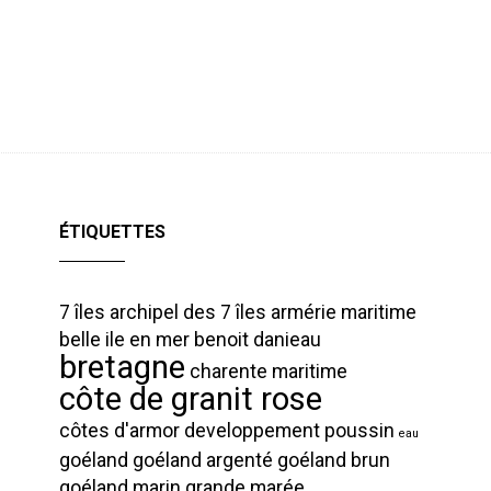
ÉTIQUETTES
7 îles
archipel des 7 îles
armérie maritime
belle ile en mer
benoit danieau
bretagne
charente maritime
côte de granit rose
côtes d'armor
developpement poussin
eau
goéland
goéland argenté
goéland brun
goéland marin
grande marée