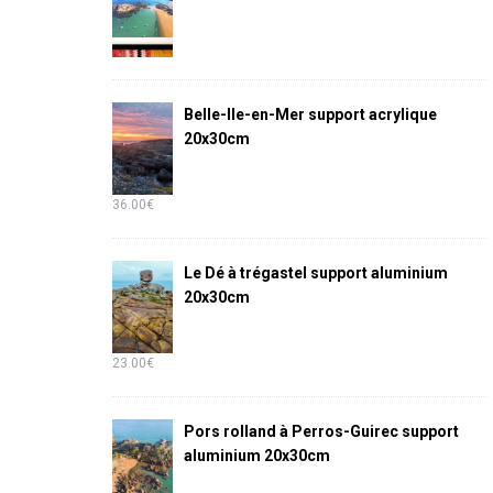
Belle-Ile-en-Mer support acrylique
20x30cm
36.00
€
Le Dé à trégastel support aluminium
20x30cm
23.00
€
Pors rolland à Perros-Guirec support
aluminium 20x30cm