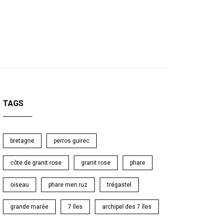
TAGS
bretagne
perros guirec
côte de granit rose
granit rose
phare
oiseau
phare men ruz
trégastel
grande marée
7 îles
archipel des 7 îles