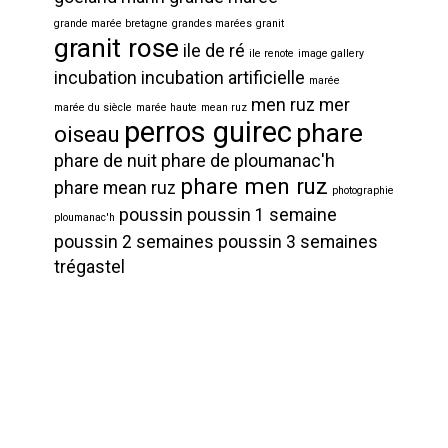
grande marée bretagne
grandes marées
granit
granit rose
ile de ré
ile renote
image gallery
incubation
incubation artificielle
marée
men ruz
mer
marée du siècle
marée haute
mean ruz
perros guirec
phare
oiseau
phare de nuit
phare de ploumanac'h
phare men ruz
phare mean ruz
photographie
poussin
poussin 1 semaine
ploumanac'h
poussin 2 semaines
poussin 3 semaines
trégastel