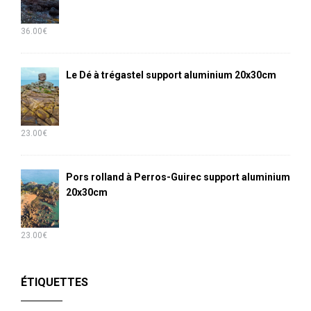
36.00
€
Le Dé à trégastel support aluminium 20x30cm
23.00
€
Pors rolland à Perros-Guirec support aluminium
20x30cm
23.00
€
ÉTIQUETTES