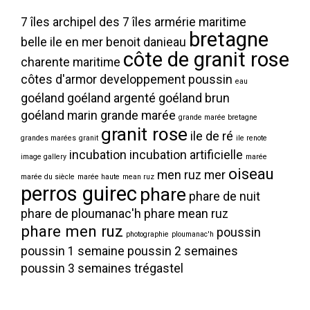
7 îles
archipel des 7 îles
armérie maritime
bretagne
belle ile en mer
benoit danieau
côte de granit rose
charente maritime
côtes d'armor
developpement poussin
eau
goéland
goéland argenté
goéland brun
goéland marin
grande marée
grande marée bretagne
granit rose
ile de ré
grandes marées
granit
ile renote
incubation
incubation artificielle
image gallery
marée
oiseau
men ruz
mer
marée du siècle
marée haute
mean ruz
perros guirec
phare
phare de nuit
phare de ploumanac'h
phare mean ruz
phare men ruz
poussin
photographie
ploumanac'h
poussin 1 semaine
poussin 2 semaines
poussin 3 semaines
trégastel