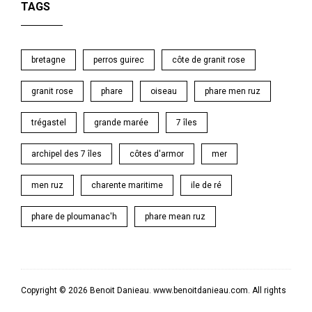
TAGS
bretagne
perros guirec
côte de granit rose
granit rose
phare
oiseau
phare men ruz
trégastel
grande marée
7 îles
archipel des 7 îles
côtes d'armor
mer
men ruz
charente maritime
ile de ré
phare de ploumanac'h
phare mean ruz
Copyright © 2026 Benoit Danieau. www.benoitdanieau.com. All rights