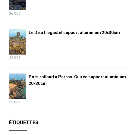
36.00
€
Le Dé à trégastel support aluminium 20x30cm
23.00
€
Pors rolland à Perros-Guirec support aluminium
20x30cm
23.00
€
ÉTIQUETTES