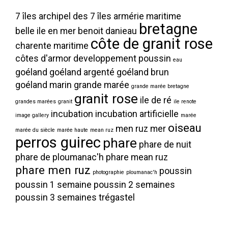
7 îles
archipel des 7 îles
armérie maritime
bretagne
belle ile en mer
benoit danieau
côte de granit rose
charente maritime
côtes d'armor
developpement poussin
eau
goéland
goéland argenté
goéland brun
goéland marin
grande marée
grande marée bretagne
granit rose
ile de ré
grandes marées
granit
ile renote
incubation
incubation artificielle
image gallery
marée
oiseau
men ruz
mer
marée du siècle
marée haute
mean ruz
perros guirec
phare
phare de nuit
phare de ploumanac'h
phare mean ruz
phare men ruz
poussin
photographie
ploumanac'h
poussin 1 semaine
poussin 2 semaines
poussin 3 semaines
trégastel