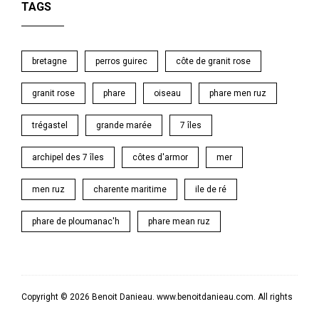
TAGS
bretagne
perros guirec
côte de granit rose
granit rose
phare
oiseau
phare men ruz
trégastel
grande marée
7 îles
archipel des 7 îles
côtes d'armor
mer
men ruz
charente maritime
ile de ré
phare de ploumanac'h
phare mean ruz
Copyright © 2026 Benoit Danieau. www.benoitdanieau.com. All rights