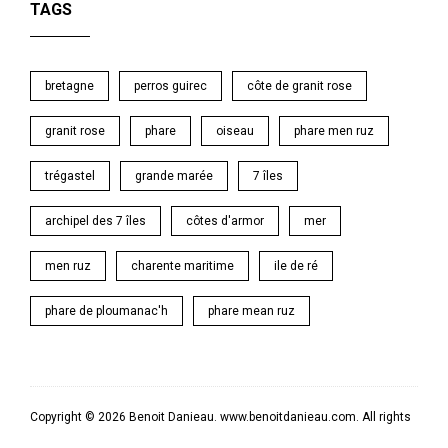
TAGS
bretagne
perros guirec
côte de granit rose
granit rose
phare
oiseau
phare men ruz
trégastel
grande marée
7 îles
archipel des 7 îles
côtes d'armor
mer
men ruz
charente maritime
ile de ré
phare de ploumanac'h
phare mean ruz
Copyright © 2026 Benoit Danieau. www.benoitdanieau.com. All rights