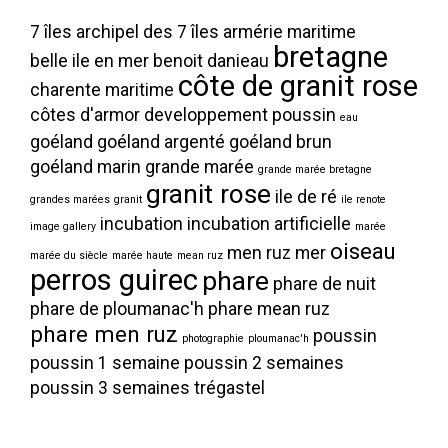
7 îles
archipel des 7 îles
armérie maritime
bretagne
belle ile en mer
benoit danieau
côte de granit rose
charente maritime
côtes d'armor
developpement poussin
eau
goéland
goéland argenté
goéland brun
goéland marin
grande marée
grande marée bretagne
granit rose
ile de ré
grandes marées
granit
ile renote
incubation
incubation artificielle
image gallery
marée
oiseau
men ruz
mer
marée du siècle
marée haute
mean ruz
perros guirec
phare
phare de nuit
phare de ploumanac'h
phare mean ruz
phare men ruz
poussin
photographie
ploumanac'h
poussin 1 semaine
poussin 2 semaines
poussin 3 semaines
trégastel