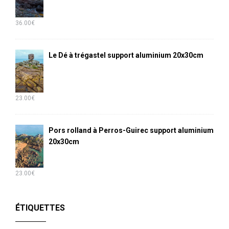
36.00
€
Le Dé à trégastel support aluminium 20x30cm
23.00
€
Pors rolland à Perros-Guirec support aluminium
20x30cm
23.00
€
ÉTIQUETTES