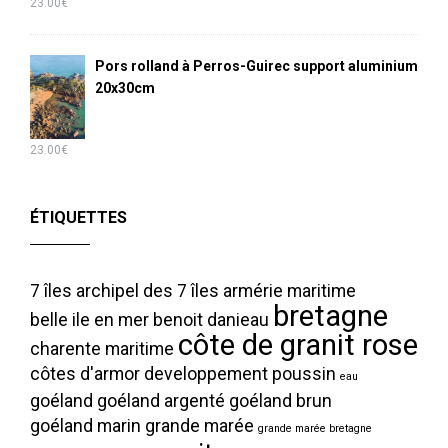
23.00
€
Pors rolland à Perros-Guirec support aluminium
20x30cm
23.00
€
ÉTIQUETTES
7 îles
archipel des 7 îles
armérie maritime
bretagne
belle ile en mer
benoit danieau
côte de granit rose
charente maritime
côtes d'armor
developpement poussin
eau
goéland
goéland argenté
goéland brun
goéland marin
grande marée
grande marée bretagne