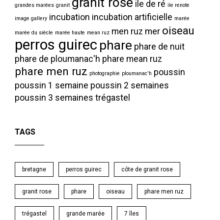
granit rose
ile de ré
grandes marées
granit
ile renote
incubation
incubation artificielle
image gallery
marée
oiseau
men ruz
mer
marée du siècle
marée haute
mean ruz
perros guirec
phare
phare de nuit
phare de ploumanac'h
phare mean ruz
phare men ruz
poussin
photographie
ploumanac'h
poussin 1 semaine
poussin 2 semaines
poussin 3 semaines
trégastel
TAGS
bretagne
perros guirec
côte de granit rose
granit rose
phare
oiseau
phare men ruz
trégastel
grande marée
7 îles