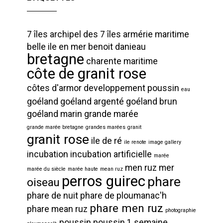
7 îles
archipel des 7 îles
armérie maritime
belle ile en mer
benoit danieau
bretagne
charente maritime
côte de granit rose
côtes d'armor
developpement poussin
eau
goéland
goéland argenté
goéland brun
goéland marin
grande marée
grande marée bretagne
grandes marées
granit
granit rose
ile de ré
ile renote
image gallery
incubation
incubation artificielle
marée
men ruz
mer
marée du siècle
marée haute
mean ruz
perros guirec
phare
oiseau
phare de nuit
phare de ploumanac'h
phare men ruz
phare mean ruz
photographie
poussin
poussin 1 semaine