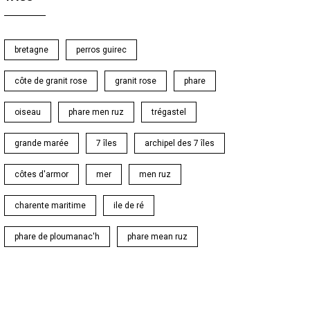
bretagne
perros guirec
côte de granit rose
granit rose
phare
oiseau
phare men ruz
trégastel
grande marée
7 îles
archipel des 7 îles
côtes d'armor
mer
men ruz
charente maritime
ile de ré
phare de ploumanac'h
phare mean ruz