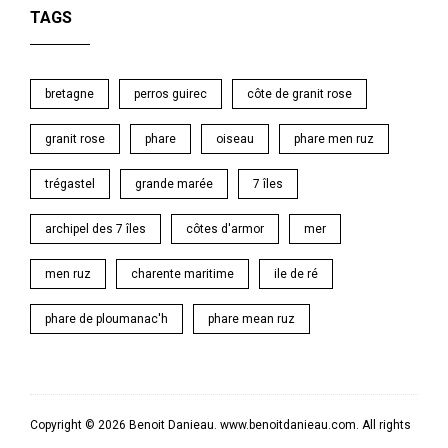
TAGS
bretagne
perros guirec
côte de granit rose
granit rose
phare
oiseau
phare men ruz
trégastel
grande marée
7 îles
archipel des 7 îles
côtes d'armor
mer
men ruz
charente maritime
ile de ré
phare de ploumanac'h
phare mean ruz
Copyright © 2026 Benoit Danieau. www.benoitdanieau.com. All rights