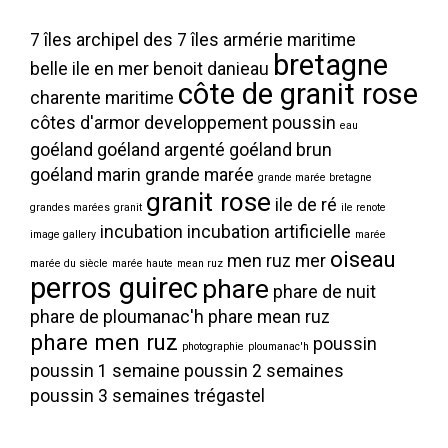
7 îles
archipel des 7 îles
armérie maritime
bretagne
belle ile en mer
benoit danieau
côte de granit rose
charente maritime
côtes d'armor
developpement poussin
eau
goéland
goéland argenté
goéland brun
goéland marin
grande marée
grande marée bretagne
granit rose
ile de ré
grandes marées
granit
ile renote
incubation
incubation artificielle
image gallery
marée
oiseau
men ruz
mer
marée du siècle
marée haute
mean ruz
perros guirec
phare
phare de nuit
phare de ploumanac'h
phare mean ruz
phare men ruz
poussin
photographie
ploumanac'h
poussin 1 semaine
poussin 2 semaines
poussin 3 semaines
trégastel