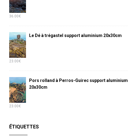
36.00
€
Le Dé à trégastel support aluminium 20x30cm
23.00
€
Pors rolland à Perros-Guirec support aluminium
20x30cm
23.00
€
ÉTIQUETTES