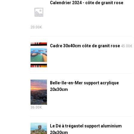
Calendrier 2024 - côte de granit rose
20.00
€
Cadre 30x40cm côte de granit rose
45.00
€
Belle-Ile-en-Mer support acrylique
20x30cm
36.00
€
Le Dé à trégastel support aluminium
20x30cm