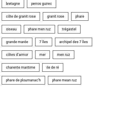
bretagne
perros guirec
côte de granit rose
granit rose
phare
oiseau
phare men ruz
trégastel
grande marée
7 îles
archipel des 7 îles
côtes d'armor
mer
men ruz
charente maritime
ile de ré
phare de ploumanac'h
phare mean ruz