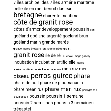
7 îles
archipel des 7 îles
armérie maritime
belle ile en mer
benoit danieau
bretagne
charente maritime
côte de granit rose
côtes d'armor
developpement poussin
eau
goéland
goéland argenté
goéland brun
goéland marin
grande marée
grande marée bretagne
grandes marées
granit
granit rose
ile de ré
ile renote
image gallery
incubation
incubation artificielle
marée
men ruz
mer
marée du siècle
marée haute
mean ruz
perros guirec
phare
oiseau
phare de nuit
phare de ploumanac'h
phare men ruz
phare mean ruz
photographie
poussin
poussin 1 semaine
ploumanac'h
poussin 2 semaines
poussin 3 semaines
trégastel