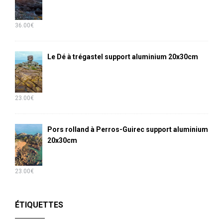
36.00
€
Le Dé à trégastel support aluminium 20x30cm
23.00
€
Pors rolland à Perros-Guirec support aluminium
20x30cm
23.00
€
ÉTIQUETTES