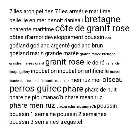
7 îles
archipel des 7 îles
armérie maritime
bretagne
belle ile en mer
benoit danieau
côte de granit rose
charente maritime
côtes d'armor
developpement poussin
eau
goéland
goéland argenté
goéland brun
goéland marin
grande marée
grande marée bretagne
granit rose
ile de ré
grandes marées
granit
ile renote
incubation
incubation artificielle
image gallery
marée
oiseau
men ruz
mer
marée du siècle
marée haute
mean ruz
perros guirec
phare
phare de nuit
phare de ploumanac'h
phare mean ruz
phare men ruz
poussin
photographie
ploumanac'h
poussin 1 semaine
poussin 2 semaines
poussin 3 semaines
trégastel