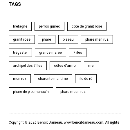
TAGS
bretagne
perros guirec
côte de granit rose
granit rose
phare
oiseau
phare men ruz
trégastel
grande marée
7 îles
archipel des 7 îles
côtes d'armor
mer
men ruz
charente maritime
ile de ré
phare de ploumanac'h
phare mean ruz
Copyright © 2026 Benoit Danieau. www.benoitdanieau.com. All rights