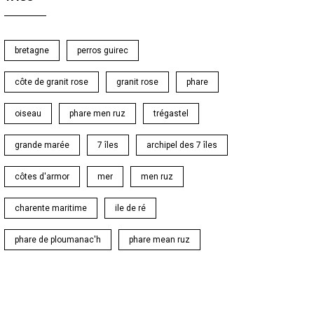
bretagne
perros guirec
côte de granit rose
granit rose
phare
oiseau
phare men ruz
trégastel
grande marée
7 îles
archipel des 7 îles
côtes d'armor
mer
men ruz
charente maritime
ile de ré
phare de ploumanac'h
phare mean ruz