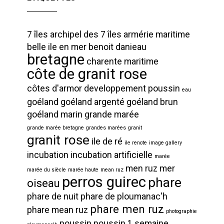
7 îles
archipel des 7 îles
armérie maritime
belle ile en mer
benoit danieau
bretagne
charente maritime
côte de granit rose
côtes d'armor
developpement poussin
eau
goéland
goéland argenté
goéland brun
goéland marin
grande marée
grande marée bretagne
grandes marées
granit
granit rose
ile de ré
ile renote
image gallery
incubation
incubation artificielle
marée
men ruz
mer
marée du siècle
marée haute
mean ruz
perros guirec
phare
oiseau
phare de nuit
phare de ploumanac'h
phare men ruz
phare mean ruz
photographie
poussin
poussin 1 semaine