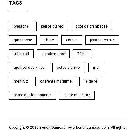
TAGS
bretagne
perros guirec
côte de granit rose
granit rose
phare
oiseau
phare men ruz
trégastel
grande marée
7 îles
archipel des 7 îles
côtes d'armor
mer
men ruz
charente maritime
ile de ré
phare de ploumanac'h
phare mean ruz
Copyright © 2026 Benoit Danieau. www.benoitdanieau.com. All rights