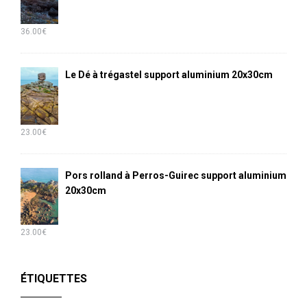
36.00
€
Le Dé à trégastel support aluminium 20x30cm
23.00
€
Pors rolland à Perros-Guirec support aluminium
20x30cm
23.00
€
ÉTIQUETTES