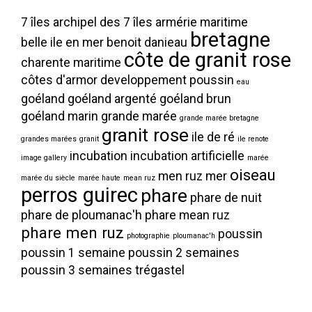
7 îles
archipel des 7 îles
armérie maritime
bretagne
belle ile en mer
benoit danieau
côte de granit rose
charente maritime
côtes d'armor
developpement poussin
eau
goéland
goéland argenté
goéland brun
goéland marin
grande marée
grande marée bretagne
granit rose
ile de ré
grandes marées
granit
ile renote
incubation
incubation artificielle
image gallery
marée
oiseau
men ruz
mer
marée du siècle
marée haute
mean ruz
perros guirec
phare
phare de nuit
phare de ploumanac'h
phare mean ruz
phare men ruz
poussin
photographie
ploumanac'h
poussin 1 semaine
poussin 2 semaines
poussin 3 semaines
trégastel