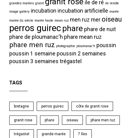
granit rose
ile de ré
grandes marées
granit
ile renote
incubation
incubation artificielle
image gallery
marée
oiseau
men ruz
mer
marée du siècle
marée haute
mean ruz
perros guirec
phare
phare de nuit
phare de ploumanac'h
phare mean ruz
phare men ruz
poussin
photographie
ploumanac'h
poussin 1 semaine
poussin 2 semaines
poussin 3 semaines
trégastel
TAGS
bretagne
perros guirec
côte de granit rose
granit rose
phare
oiseau
phare men ruz
trégastel
grande marée
7 îles