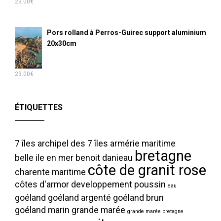
23.00
€
Pors rolland à Perros-Guirec support aluminium
20x30cm
23.00
€
ÉTIQUETTES
7 îles
archipel des 7 îles
armérie maritime
bretagne
belle ile en mer
benoit danieau
côte de granit rose
charente maritime
côtes d'armor
developpement poussin
eau
goéland
goéland argenté
goéland brun
goéland marin
grande marée
grande marée bretagne