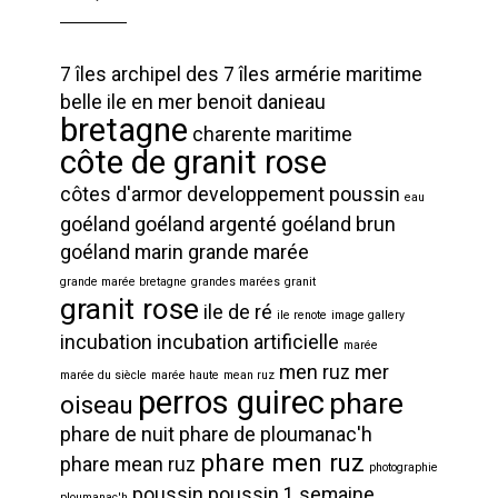
7 îles
archipel des 7 îles
armérie maritime
belle ile en mer
benoit danieau
bretagne
charente maritime
côte de granit rose
côtes d'armor
developpement poussin
eau
goéland
goéland argenté
goéland brun
goéland marin
grande marée
grande marée bretagne
grandes marées
granit
granit rose
ile de ré
ile renote
image gallery
incubation
incubation artificielle
marée
men ruz
mer
marée du siècle
marée haute
mean ruz
perros guirec
phare
oiseau
phare de nuit
phare de ploumanac'h
phare men ruz
phare mean ruz
photographie
poussin
poussin 1 semaine
ploumanac'h