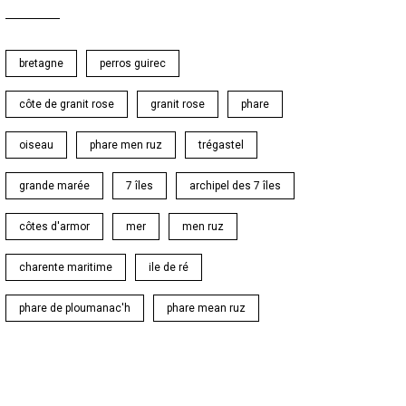
bretagne
perros guirec
côte de granit rose
granit rose
phare
oiseau
phare men ruz
trégastel
grande marée
7 îles
archipel des 7 îles
côtes d'armor
mer
men ruz
charente maritime
ile de ré
phare de ploumanac'h
phare mean ruz