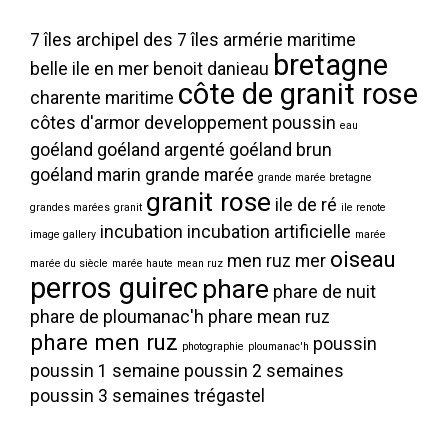
7 îles
archipel des 7 îles
armérie maritime
bretagne
belle ile en mer
benoit danieau
côte de granit rose
charente maritime
côtes d'armor
developpement poussin
eau
goéland
goéland argenté
goéland brun
goéland marin
grande marée
grande marée bretagne
granit rose
ile de ré
grandes marées
granit
ile renote
incubation
incubation artificielle
image gallery
marée
oiseau
men ruz
mer
marée du siècle
marée haute
mean ruz
perros guirec
phare
phare de nuit
phare de ploumanac'h
phare mean ruz
phare men ruz
poussin
photographie
ploumanac'h
poussin 1 semaine
poussin 2 semaines
poussin 3 semaines
trégastel