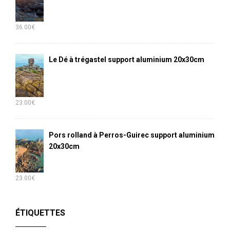
36.00
€
Le Dé à trégastel support aluminium 20x30cm
23.00
€
Pors rolland à Perros-Guirec support aluminium
20x30cm
23.00
€
ÉTIQUETTES