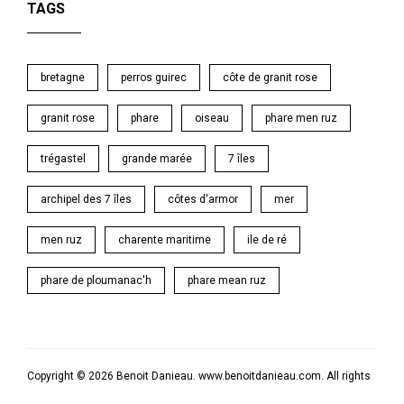
TAGS
bretagne
perros guirec
côte de granit rose
granit rose
phare
oiseau
phare men ruz
trégastel
grande marée
7 îles
archipel des 7 îles
côtes d'armor
mer
men ruz
charente maritime
ile de ré
phare de ploumanac'h
phare mean ruz
Copyright © 2026 Benoit Danieau. www.benoitdanieau.com. All rights