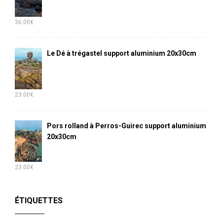
36.00
€
Le Dé à trégastel support aluminium 20x30cm
23.00
€
Pors rolland à Perros-Guirec support aluminium
20x30cm
23.00
€
ÉTIQUETTES