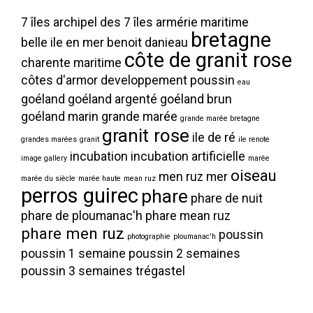
7 îles
archipel des 7 îles
armérie maritime
bretagne
belle ile en mer
benoit danieau
côte de granit rose
charente maritime
côtes d'armor
developpement poussin
eau
goéland
goéland argenté
goéland brun
goéland marin
grande marée
grande marée bretagne
granit rose
ile de ré
grandes marées
granit
ile renote
incubation
incubation artificielle
image gallery
marée
oiseau
men ruz
mer
marée du siècle
marée haute
mean ruz
perros guirec
phare
phare de nuit
phare de ploumanac'h
phare mean ruz
phare men ruz
poussin
photographie
ploumanac'h
poussin 1 semaine
poussin 2 semaines
poussin 3 semaines
trégastel