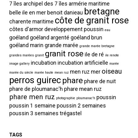
7 îles
archipel des 7 îles
armérie maritime
bretagne
belle ile en mer
benoit danieau
côte de granit rose
charente maritime
côtes d'armor
developpement poussin
eau
goéland
goéland argenté
goéland brun
goéland marin
grande marée
grande marée bretagne
granit rose
ile de ré
grandes marées
granit
ile renote
incubation
incubation artificielle
image gallery
marée
oiseau
men ruz
mer
marée du siècle
marée haute
mean ruz
perros guirec
phare
phare de nuit
phare de ploumanac'h
phare mean ruz
phare men ruz
poussin
photographie
ploumanac'h
poussin 1 semaine
poussin 2 semaines
poussin 3 semaines
trégastel
TAGS