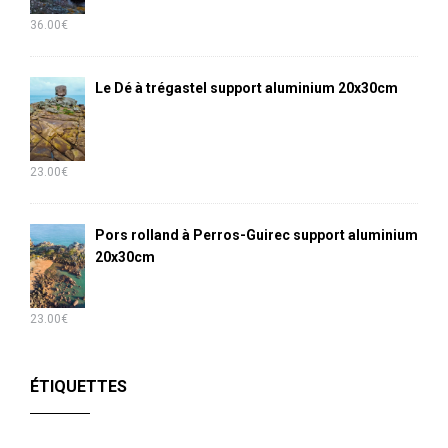
36.00
€
Le Dé à trégastel support aluminium 20x30cm
23.00
€
Pors rolland à Perros-Guirec support aluminium
20x30cm
23.00
€
ÉTIQUETTES