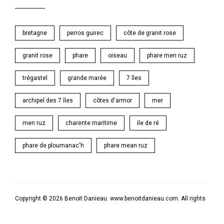
bretagne
perros guirec
côte de granit rose
granit rose
phare
oiseau
phare men ruz
trégastel
grande marée
7 îles
archipel des 7 îles
côtes d'armor
mer
men ruz
charente maritime
ile de ré
phare de ploumanac'h
phare mean ruz
Copyright © 2026 Benoit Danieau. www.benoitdanieau.com. All rights