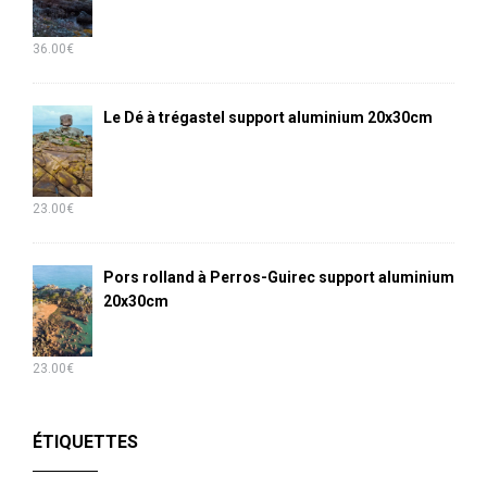
36.00
€
Le Dé à trégastel support aluminium 20x30cm
23.00
€
Pors rolland à Perros-Guirec support aluminium
20x30cm
23.00
€
ÉTIQUETTES