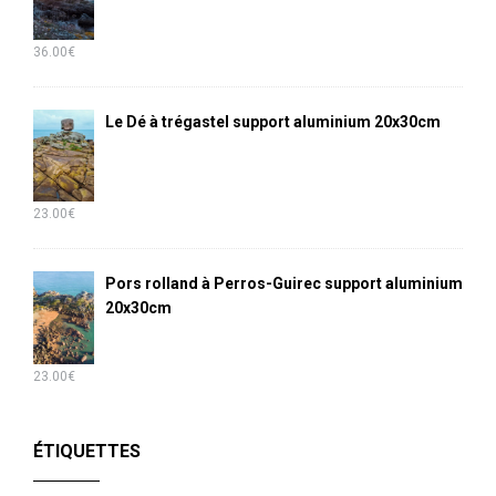
36.00
€
Le Dé à trégastel support aluminium 20x30cm
23.00
€
Pors rolland à Perros-Guirec support aluminium
20x30cm
23.00
€
ÉTIQUETTES