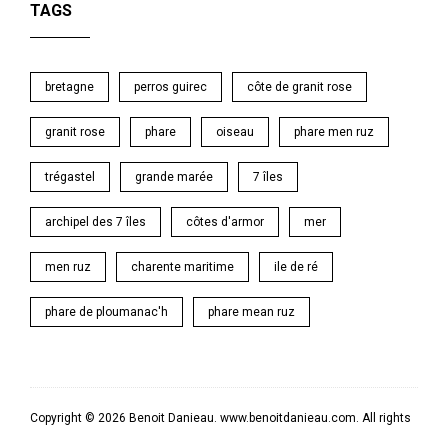
TAGS
bretagne
perros guirec
côte de granit rose
granit rose
phare
oiseau
phare men ruz
trégastel
grande marée
7 îles
archipel des 7 îles
côtes d'armor
mer
men ruz
charente maritime
ile de ré
phare de ploumanac'h
phare mean ruz
Copyright © 2026 Benoit Danieau. www.benoitdanieau.com. All rights