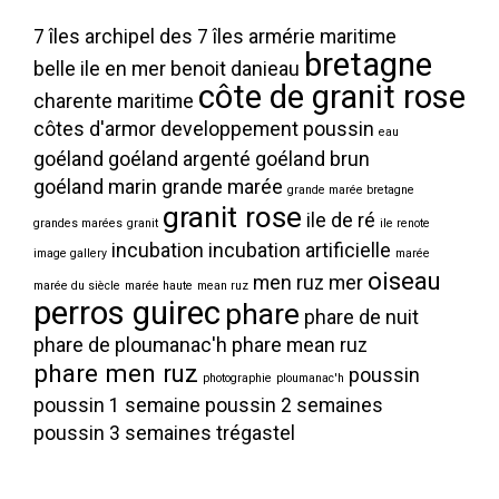
7 îles
archipel des 7 îles
armérie maritime
bretagne
belle ile en mer
benoit danieau
côte de granit rose
charente maritime
côtes d'armor
developpement poussin
eau
goéland
goéland argenté
goéland brun
goéland marin
grande marée
grande marée bretagne
granit rose
ile de ré
grandes marées
granit
ile renote
incubation
incubation artificielle
image gallery
marée
oiseau
men ruz
mer
marée du siècle
marée haute
mean ruz
perros guirec
phare
phare de nuit
phare de ploumanac'h
phare mean ruz
phare men ruz
poussin
photographie
ploumanac'h
poussin 1 semaine
poussin 2 semaines
poussin 3 semaines
trégastel