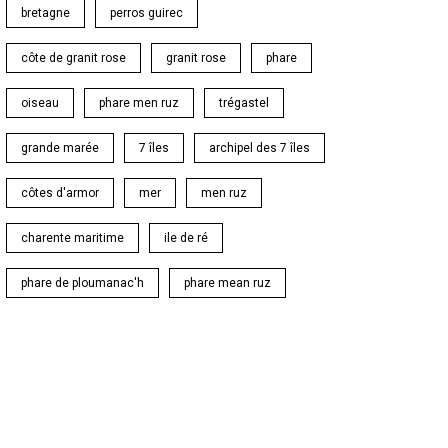
bretagne
perros guirec
côte de granit rose
granit rose
phare
oiseau
phare men ruz
trégastel
grande marée
7 îles
archipel des 7 îles
côtes d'armor
mer
men ruz
charente maritime
ile de ré
phare de ploumanac'h
phare mean ruz