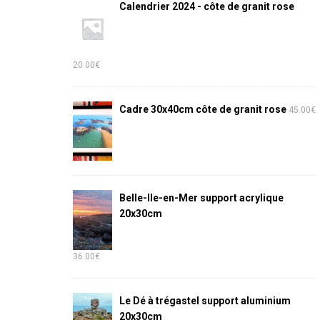
Calendrier 2024 - côte de granit rose
20.00
€
Cadre 30x40cm côte de granit rose
45.00
€
Belle-Ile-en-Mer support acrylique
20x30cm
36.00
€
Le Dé à trégastel support aluminium
20x30cm