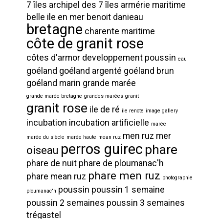
7 îles
archipel des 7 îles
armérie maritime
belle ile en mer
benoit danieau
bretagne
charente maritime
côte de granit rose
côtes d'armor
developpement poussin
eau
goéland
goéland argenté
goéland brun
goéland marin
grande marée
grande marée bretagne
grandes marées
granit
granit rose
ile de ré
ile renote
image gallery
incubation
incubation artificielle
marée
men ruz
mer
marée du siècle
marée haute
mean ruz
perros guirec
phare
oiseau
phare de nuit
phare de ploumanac'h
phare men ruz
phare mean ruz
photographie
poussin
poussin 1 semaine
ploumanac'h
poussin 2 semaines
poussin 3 semaines
trégastel