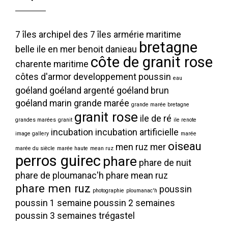
7 îles
archipel des 7 îles
armérie maritime
bretagne
belle ile en mer
benoit danieau
côte de granit rose
charente maritime
côtes d'armor
developpement poussin
eau
goéland
goéland argenté
goéland brun
goéland marin
grande marée
grande marée bretagne
granit rose
ile de ré
grandes marées
granit
ile renote
incubation
incubation artificielle
image gallery
marée
oiseau
men ruz
mer
marée du siècle
marée haute
mean ruz
perros guirec
phare
phare de nuit
phare de ploumanac'h
phare mean ruz
phare men ruz
poussin
photographie
ploumanac'h
poussin 1 semaine
poussin 2 semaines
poussin 3 semaines
trégastel