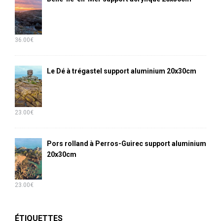
36.00
€
Le Dé à trégastel support aluminium 20x30cm
23.00
€
Pors rolland à Perros-Guirec support aluminium
20x30cm
23.00
€
ÉTIQUETTES