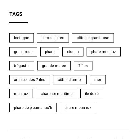
TAGS
bretagne
perros guirec
côte de granit rose
granit rose
phare
oiseau
phare men ruz
trégastel
grande marée
7 îles
archipel des 7 îles
côtes d'armor
mer
men ruz
charente maritime
ile de ré
phare de ploumanac'h
phare mean ruz