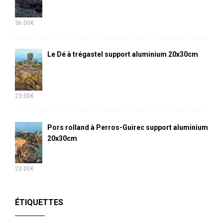
36.00
€
Le Dé à trégastel support aluminium 20x30cm
23.00
€
Pors rolland à Perros-Guirec support aluminium
20x30cm
23.00
€
ÉTIQUETTES