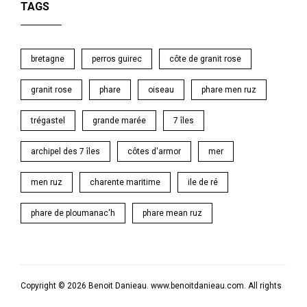
TAGS
bretagne
perros guirec
côte de granit rose
granit rose
phare
oiseau
phare men ruz
trégastel
grande marée
7 îles
archipel des 7 îles
côtes d'armor
mer
men ruz
charente maritime
ile de ré
phare de ploumanac'h
phare mean ruz
Copyright © 2026 Benoit Danieau. www.benoitdanieau.com. All rights