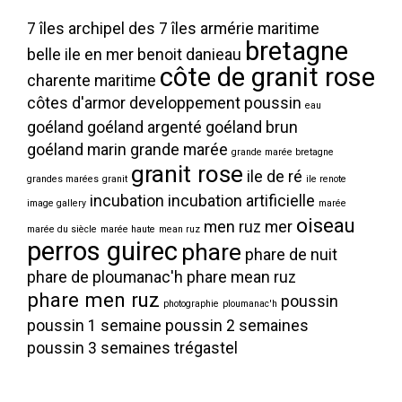
7 îles
archipel des 7 îles
armérie maritime
bretagne
belle ile en mer
benoit danieau
côte de granit rose
charente maritime
côtes d'armor
developpement poussin
eau
goéland
goéland argenté
goéland brun
goéland marin
grande marée
grande marée bretagne
granit rose
ile de ré
grandes marées
granit
ile renote
incubation
incubation artificielle
image gallery
marée
oiseau
men ruz
mer
marée du siècle
marée haute
mean ruz
perros guirec
phare
phare de nuit
phare de ploumanac'h
phare mean ruz
phare men ruz
poussin
photographie
ploumanac'h
poussin 1 semaine
poussin 2 semaines
poussin 3 semaines
trégastel