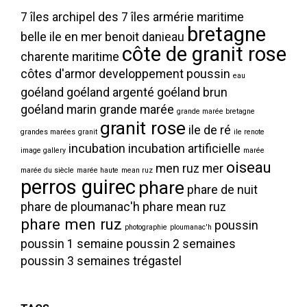
7 îles
archipel des 7 îles
armérie maritime
bretagne
belle ile en mer
benoit danieau
côte de granit rose
charente maritime
côtes d'armor
developpement poussin
eau
goéland
goéland argenté
goéland brun
goéland marin
grande marée
grande marée bretagne
granit rose
ile de ré
grandes marées
granit
ile renote
incubation
incubation artificielle
image gallery
marée
oiseau
men ruz
mer
marée du siècle
marée haute
mean ruz
perros guirec
phare
phare de nuit
phare de ploumanac'h
phare mean ruz
phare men ruz
poussin
photographie
ploumanac'h
poussin 1 semaine
poussin 2 semaines
poussin 3 semaines
trégastel