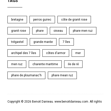
TAGS
bretagne
perros guirec
côte de granit rose
granit rose
phare
oiseau
phare men ruz
trégastel
grande marée
7 îles
archipel des 7 îles
côtes d'armor
mer
men ruz
charente maritime
ile de ré
phare de ploumanac'h
phare mean ruz
Copyright © 2026 Benoit Danieau. www.benoitdanieau.com. All rights