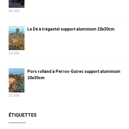
36.00
€
Le Dé à trégastel support aluminium 20x30cm
23.00
€
Pors rolland à Perros-Guirec support aluminium
20x30cm
23.00
€
ÉTIQUETTES