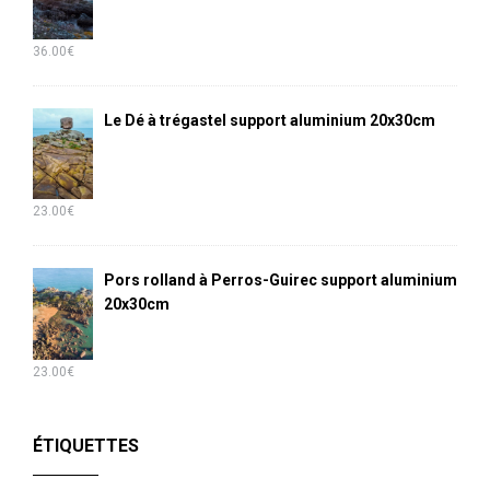
36.00
€
Le Dé à trégastel support aluminium 20x30cm
23.00
€
Pors rolland à Perros-Guirec support aluminium
20x30cm
23.00
€
ÉTIQUETTES