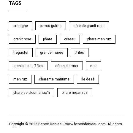
TAGS
bretagne
perros guirec
côte de granit rose
granit rose
phare
oiseau
phare men ruz
trégastel
grande marée
7 îles
archipel des 7 îles
côtes d'armor
mer
men ruz
charente maritime
ile de ré
phare de ploumanac'h
phare mean ruz
Copyright © 2026 Benoit Danieau. www.benoitdanieau.com. All rights