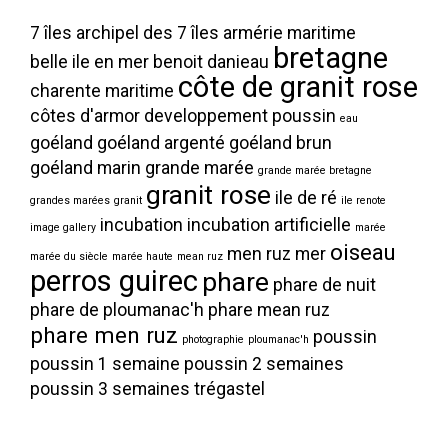
7 îles
archipel des 7 îles
armérie maritime
bretagne
belle ile en mer
benoit danieau
côte de granit rose
charente maritime
côtes d'armor
developpement poussin
eau
goéland
goéland argenté
goéland brun
goéland marin
grande marée
grande marée bretagne
granit rose
ile de ré
grandes marées
granit
ile renote
incubation
incubation artificielle
image gallery
marée
oiseau
men ruz
mer
marée du siècle
marée haute
mean ruz
perros guirec
phare
phare de nuit
phare de ploumanac'h
phare mean ruz
phare men ruz
poussin
photographie
ploumanac'h
poussin 1 semaine
poussin 2 semaines
poussin 3 semaines
trégastel