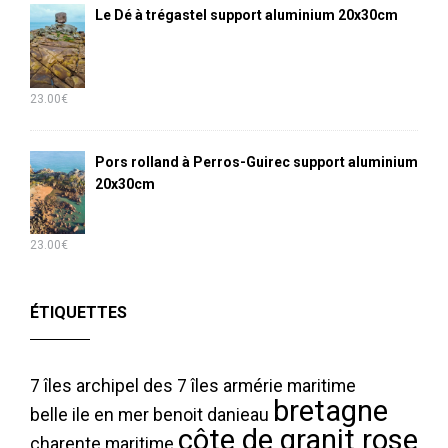
Le Dé à trégastel support aluminium 20x30cm
23.00
€
Pors rolland à Perros-Guirec support aluminium
20x30cm
23.00
€
ÉTIQUETTES
7 îles
archipel des 7 îles
armérie maritime
bretagne
belle ile en mer
benoit danieau
côte de granit rose
charente maritime