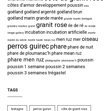
côtes d'armor
developpement poussin
eau
goéland
goéland argenté
goéland brun
goéland marin
grande marée
grande marée bretagne
granit rose
ile de ré
grandes marées
granit
ile renote
incubation
incubation artificielle
image gallery
marée
oiseau
men ruz
mer
marée du siècle
marée haute
mean ruz
perros guirec
phare
phare de nuit
phare de ploumanac'h
phare mean ruz
phare men ruz
poussin
photographie
ploumanac'h
poussin 1 semaine
poussin 2 semaines
poussin 3 semaines
trégastel
TAGS
bretagne
perros guirec
côte de granit rose