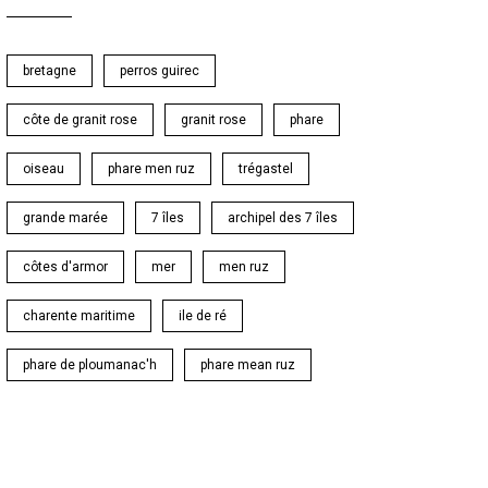
bretagne
perros guirec
côte de granit rose
granit rose
phare
oiseau
phare men ruz
trégastel
grande marée
7 îles
archipel des 7 îles
côtes d'armor
mer
men ruz
charente maritime
ile de ré
phare de ploumanac'h
phare mean ruz