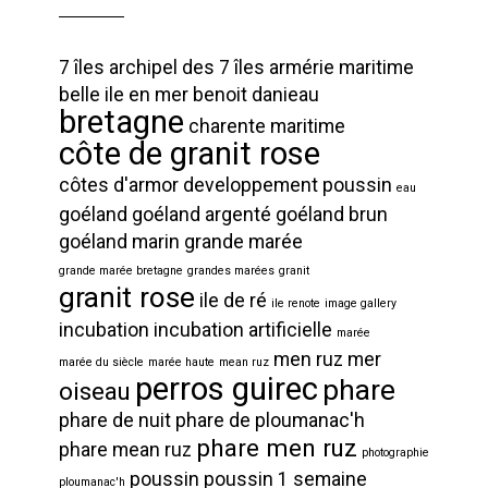
7 îles
archipel des 7 îles
armérie maritime
belle ile en mer
benoit danieau
bretagne
charente maritime
côte de granit rose
côtes d'armor
developpement poussin
eau
goéland
goéland argenté
goéland brun
goéland marin
grande marée
grande marée bretagne
grandes marées
granit
granit rose
ile de ré
ile renote
image gallery
incubation
incubation artificielle
marée
men ruz
mer
marée du siècle
marée haute
mean ruz
perros guirec
phare
oiseau
phare de nuit
phare de ploumanac'h
phare men ruz
phare mean ruz
photographie
poussin
poussin 1 semaine
ploumanac'h