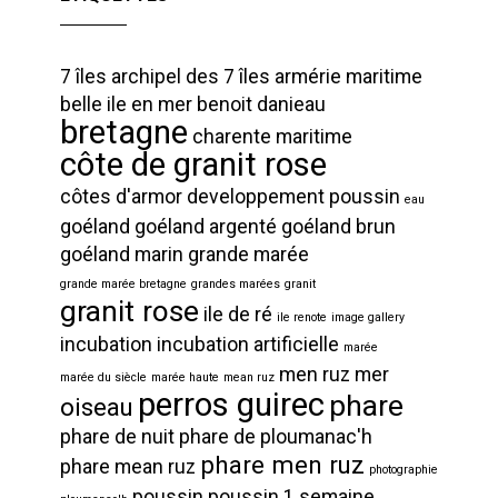
7 îles
archipel des 7 îles
armérie maritime
belle ile en mer
benoit danieau
bretagne
charente maritime
côte de granit rose
côtes d'armor
developpement poussin
eau
goéland
goéland argenté
goéland brun
goéland marin
grande marée
grande marée bretagne
grandes marées
granit
granit rose
ile de ré
ile renote
image gallery
incubation
incubation artificielle
marée
men ruz
mer
marée du siècle
marée haute
mean ruz
perros guirec
phare
oiseau
phare de nuit
phare de ploumanac'h
phare men ruz
phare mean ruz
photographie
poussin
poussin 1 semaine