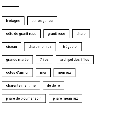
bretagne
perros guirec
côte de granit rose
granit rose
phare
oiseau
phare men ruz
trégastel
grande marée
7 îles
archipel des 7 îles
côtes d'armor
mer
men ruz
charente maritime
ile de ré
phare de ploumanac'h
phare mean ruz