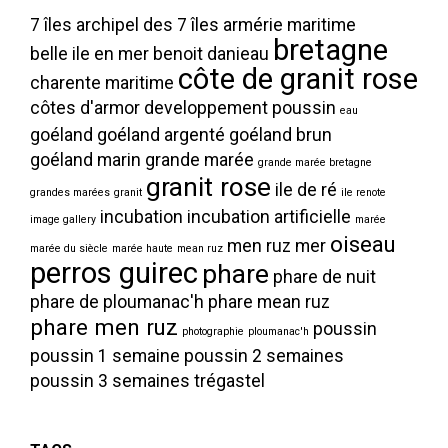
7 îles
archipel des 7 îles
armérie maritime
bretagne
belle ile en mer
benoit danieau
côte de granit rose
charente maritime
côtes d'armor
developpement poussin
eau
goéland
goéland argenté
goéland brun
goéland marin
grande marée
grande marée bretagne
granit rose
ile de ré
grandes marées
granit
ile renote
incubation
incubation artificielle
image gallery
marée
oiseau
men ruz
mer
marée du siècle
marée haute
mean ruz
perros guirec
phare
phare de nuit
phare de ploumanac'h
phare mean ruz
phare men ruz
poussin
photographie
ploumanac'h
poussin 1 semaine
poussin 2 semaines
poussin 3 semaines
trégastel