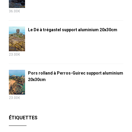
36.00
€
Le Dé à trégastel support aluminium 20x30cm
23.00
€
Pors rolland à Perros-Guirec support aluminium
20x30cm
23.00
€
ÉTIQUETTES