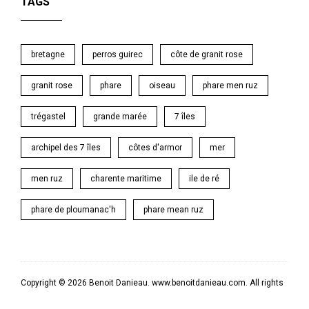
TAGS
bretagne
perros guirec
côte de granit rose
granit rose
phare
oiseau
phare men ruz
trégastel
grande marée
7 îles
archipel des 7 îles
côtes d'armor
mer
men ruz
charente maritime
ile de ré
phare de ploumanac'h
phare mean ruz
Copyright © 2026 Benoit Danieau. www.benoitdanieau.com. All rights