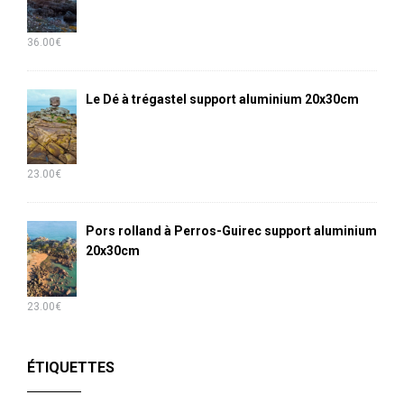
36.00
€
Le Dé à trégastel support aluminium 20x30cm
23.00
€
Pors rolland à Perros-Guirec support aluminium
20x30cm
23.00
€
ÉTIQUETTES