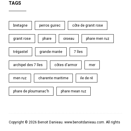
TAGS
bretagne
perros guirec
côte de granit rose
granit rose
phare
oiseau
phare men ruz
trégastel
grande marée
7 îles
archipel des 7 îles
côtes d'armor
mer
men ruz
charente maritime
ile de ré
phare de ploumanac'h
phare mean ruz
Copyright © 2026 Benoit Danieau. www.benoitdanieau.com. All rights