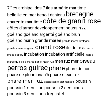
7 îles
archipel des 7 îles
armérie maritime
bretagne
belle ile en mer
benoit danieau
côte de granit rose
charente maritime
côtes d'armor
developpement poussin
eau
goéland
goéland argenté
goéland brun
goéland marin
grande marée
grande marée bretagne
granit rose
ile de ré
grandes marées
granit
ile renote
incubation
incubation artificielle
image gallery
marée
oiseau
men ruz
mer
marée du siècle
marée haute
mean ruz
perros guirec
phare
phare de nuit
phare de ploumanac'h
phare mean ruz
phare men ruz
poussin
photographie
ploumanac'h
poussin 1 semaine
poussin 2 semaines
poussin 3 semaines
trégastel