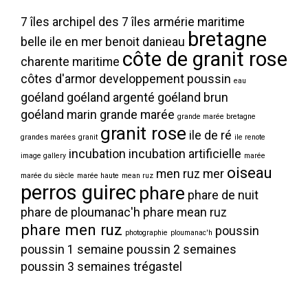
7 îles
archipel des 7 îles
armérie maritime
bretagne
belle ile en mer
benoit danieau
côte de granit rose
charente maritime
côtes d'armor
developpement poussin
eau
goéland
goéland argenté
goéland brun
goéland marin
grande marée
grande marée bretagne
granit rose
ile de ré
grandes marées
granit
ile renote
incubation
incubation artificielle
image gallery
marée
oiseau
men ruz
mer
marée du siècle
marée haute
mean ruz
perros guirec
phare
phare de nuit
phare de ploumanac'h
phare mean ruz
phare men ruz
poussin
photographie
ploumanac'h
poussin 1 semaine
poussin 2 semaines
poussin 3 semaines
trégastel