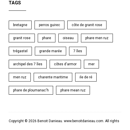
TAGS
bretagne
perros guirec
côte de granit rose
granit rose
phare
oiseau
phare men ruz
trégastel
grande marée
7 îles
archipel des 7 îles
côtes d'armor
mer
men ruz
charente maritime
ile de ré
phare de ploumanac'h
phare mean ruz
Copyright © 2026 Benoit Danieau. www.benoitdanieau.com. All rights