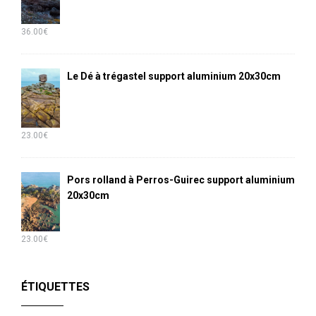
36.00
€
Le Dé à trégastel support aluminium 20x30cm
23.00
€
Pors rolland à Perros-Guirec support aluminium
20x30cm
23.00
€
ÉTIQUETTES