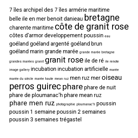
7 îles
archipel des 7 îles
armérie maritime
bretagne
belle ile en mer
benoit danieau
côte de granit rose
charente maritime
côtes d'armor
developpement poussin
eau
goéland
goéland argenté
goéland brun
goéland marin
grande marée
grande marée bretagne
granit rose
ile de ré
grandes marées
granit
ile renote
incubation
incubation artificielle
image gallery
marée
oiseau
men ruz
mer
marée du siècle
marée haute
mean ruz
perros guirec
phare
phare de nuit
phare de ploumanac'h
phare mean ruz
phare men ruz
poussin
photographie
ploumanac'h
poussin 1 semaine
poussin 2 semaines
poussin 3 semaines
trégastel