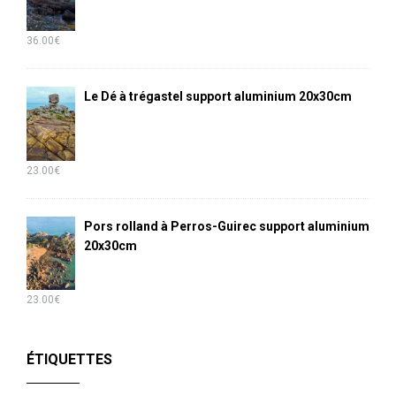
36.00
€
Le Dé à trégastel support aluminium 20x30cm
23.00
€
Pors rolland à Perros-Guirec support aluminium
20x30cm
23.00
€
ÉTIQUETTES