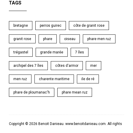
TAGS
bretagne
perros guirec
côte de granit rose
granit rose
phare
oiseau
phare men ruz
trégastel
grande marée
7 îles
archipel des 7 îles
côtes d'armor
mer
men ruz
charente maritime
ile de ré
phare de ploumanac'h
phare mean ruz
Copyright © 2026 Benoit Danieau. www.benoitdanieau.com. All rights