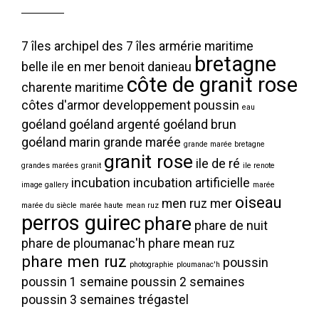
7 îles
archipel des 7 îles
armérie maritime
bretagne
belle ile en mer
benoit danieau
côte de granit rose
charente maritime
côtes d'armor
developpement poussin
eau
goéland
goéland argenté
goéland brun
goéland marin
grande marée
grande marée bretagne
granit rose
ile de ré
grandes marées
granit
ile renote
incubation
incubation artificielle
image gallery
marée
oiseau
men ruz
mer
marée du siècle
marée haute
mean ruz
perros guirec
phare
phare de nuit
phare de ploumanac'h
phare mean ruz
phare men ruz
poussin
photographie
ploumanac'h
poussin 1 semaine
poussin 2 semaines
poussin 3 semaines
trégastel