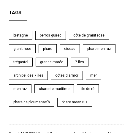
TAGS
bretagne
perros guirec
côte de granit rose
granit rose
phare
oiseau
phare men ruz
trégastel
grande marée
7 îles
archipel des 7 îles
côtes d'armor
mer
men ruz
charente maritime
ile de ré
phare de ploumanac'h
phare mean ruz