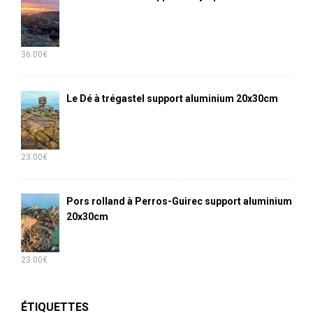
36.00
€
Le Dé à trégastel support aluminium 20x30cm
23.00
€
Pors rolland à Perros-Guirec support aluminium
20x30cm
23.00
€
ÉTIQUETTES