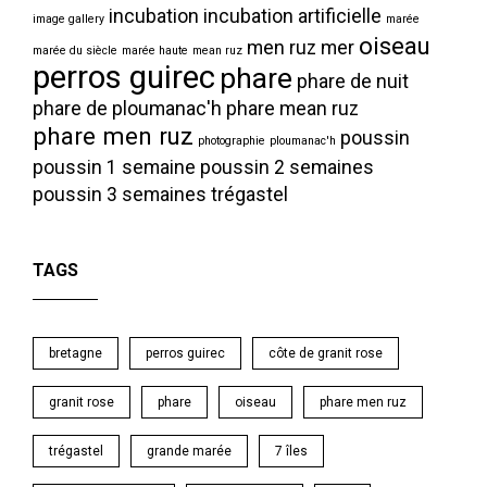
incubation
incubation artificielle
image gallery
marée
oiseau
men ruz
mer
marée du siècle
marée haute
mean ruz
perros guirec
phare
phare de nuit
phare de ploumanac'h
phare mean ruz
phare men ruz
poussin
photographie
ploumanac'h
poussin 1 semaine
poussin 2 semaines
poussin 3 semaines
trégastel
TAGS
bretagne
perros guirec
côte de granit rose
granit rose
phare
oiseau
phare men ruz
trégastel
grande marée
7 îles