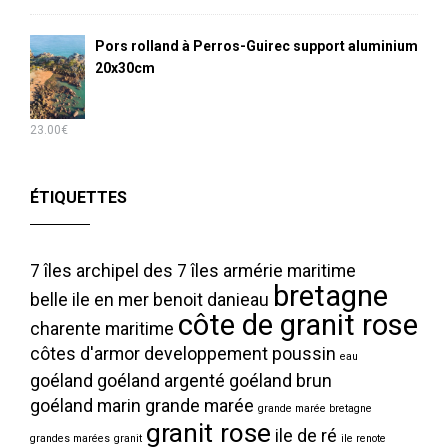
Pors rolland à Perros-Guirec support aluminium
20x30cm
23.00
€
ÉTIQUETTES
7 îles
archipel des 7 îles
armérie maritime
bretagne
belle ile en mer
benoit danieau
côte de granit rose
charente maritime
côtes d'armor
developpement poussin
eau
goéland
goéland argenté
goéland brun
goéland marin
grande marée
grande marée bretagne
granit rose
ile de ré
grandes marées
granit
ile renote