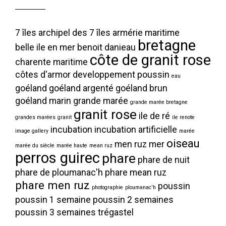
7 îles
archipel des 7 îles
armérie maritime
bretagne
belle ile en mer
benoit danieau
côte de granit rose
charente maritime
côtes d'armor
developpement poussin
eau
goéland
goéland argenté
goéland brun
goéland marin
grande marée
grande marée bretagne
granit rose
ile de ré
grandes marées
granit
ile renote
incubation
incubation artificielle
image gallery
marée
oiseau
men ruz
mer
marée du siècle
marée haute
mean ruz
perros guirec
phare
phare de nuit
phare de ploumanac'h
phare mean ruz
phare men ruz
poussin
photographie
ploumanac'h
poussin 1 semaine
poussin 2 semaines
poussin 3 semaines
trégastel