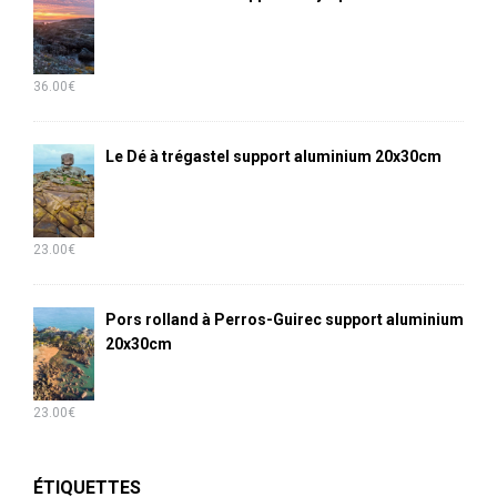
36.00
€
Le Dé à trégastel support aluminium 20x30cm
23.00
€
Pors rolland à Perros-Guirec support aluminium
20x30cm
23.00
€
ÉTIQUETTES