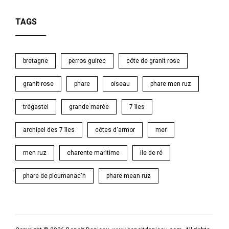
TAGS
bretagne
perros guirec
côte de granit rose
granit rose
phare
oiseau
phare men ruz
trégastel
grande marée
7 îles
archipel des 7 îles
côtes d'armor
mer
men ruz
charente maritime
ile de ré
phare de ploumanac'h
phare mean ruz