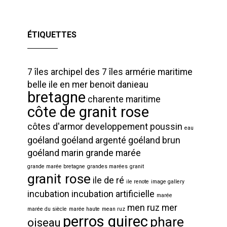
ÉTIQUETTES
7 îles
archipel des 7 îles
armérie maritime
belle ile en mer
benoit danieau
bretagne
charente maritime
côte de granit rose
côtes d'armor
developpement poussin
eau
goéland
goéland argenté
goéland brun
goéland marin
grande marée
grande marée bretagne
grandes marées
granit
granit rose
ile de ré
ile renote
image gallery
incubation
incubation artificielle
marée
men ruz
mer
marée du siècle
marée haute
mean ruz
perros guirec
phare
oiseau