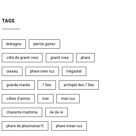
TAGS
bretagne
perros guirec
côte de granit rose
granit rose
phare
oiseau
phare men ruz
trégastel
grande marée
7 îles
archipel des 7 îles
côtes d'armor
mer
men ruz
charente maritime
ile de ré
phare de ploumanac'h
phare mean ruz