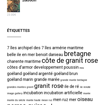
20x30cm
23.00
€
ÉTIQUETTES
7 îles
archipel des 7 îles
armérie maritime
bretagne
belle ile en mer
benoit danieau
côte de granit rose
charente maritime
côtes d'armor
developpement poussin
eau
goéland
goéland argenté
goéland brun
goéland marin
grande marée
grande marée bretagne
granit rose
ile de ré
grandes marées
granit
ile renote
incubation
incubation artificielle
image gallery
marée
oiseau
men ruz
mer
marée du siècle
marée haute
mean ruz