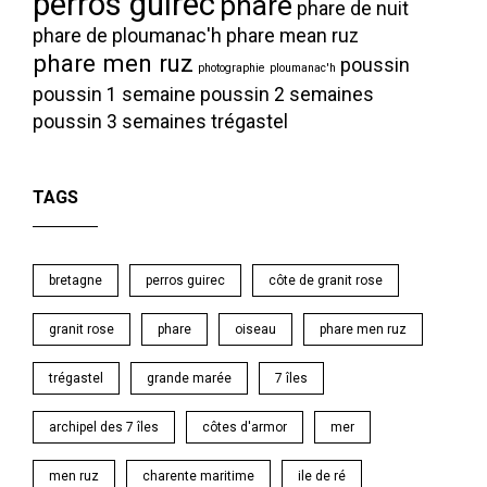
perros guirec
phare
phare de nuit
phare de ploumanac'h
phare mean ruz
phare men ruz
poussin
photographie
ploumanac'h
poussin 1 semaine
poussin 2 semaines
poussin 3 semaines
trégastel
TAGS
bretagne
perros guirec
côte de granit rose
granit rose
phare
oiseau
phare men ruz
trégastel
grande marée
7 îles
archipel des 7 îles
côtes d'armor
mer
men ruz
charente maritime
ile de ré