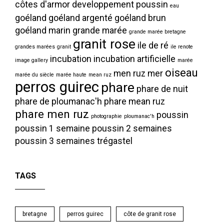
côtes d'armor
developpement poussin
eau
goéland
goéland argenté
goéland brun
goéland marin
grande marée
grande marée bretagne
granit rose
ile de ré
grandes marées
granit
ile renote
incubation
incubation artificielle
image gallery
marée
oiseau
men ruz
mer
marée du siècle
marée haute
mean ruz
perros guirec
phare
phare de nuit
phare de ploumanac'h
phare mean ruz
phare men ruz
poussin
photographie
ploumanac'h
poussin 1 semaine
poussin 2 semaines
poussin 3 semaines
trégastel
TAGS
bretagne
perros guirec
côte de granit rose