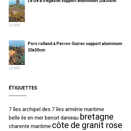
Le Dé à trégastel support aluminium 20x30cm
23.00
€
Pors rolland à Perros-Guirec support aluminium
20x30cm
23.00
€
ÉTIQUETTES
7 îles
archipel des 7 îles
armérie maritime
bretagne
belle ile en mer
benoit danieau
côte de granit rose
charente maritime