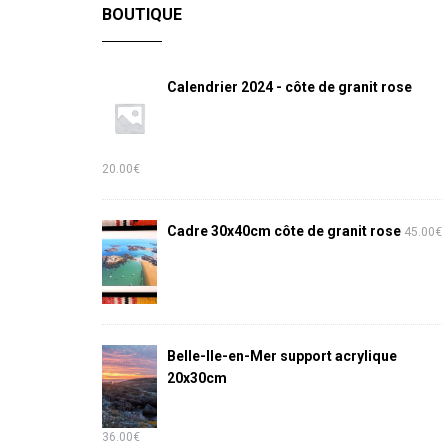
BOUTIQUE
Calendrier 2024 - côte de granit rose
20.00
€
Cadre 30x40cm côte de granit rose
45.00
€
Belle-Ile-en-Mer support acrylique
20x30cm
36.00
€