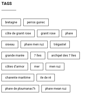
TAGS
bretagne
perros guirec
côte de granit rose
granit rose
phare
oiseau
phare men ruz
trégastel
grande marée
7 îles
archipel des 7 îles
côtes d'armor
mer
men ruz
charente maritime
ile de ré
phare de ploumanac'h
phare mean ruz