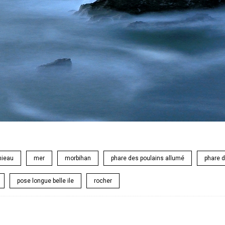
nieau
mer
morbihan
phare des poulains allumé
phare d
pose longue belle ile
rocher