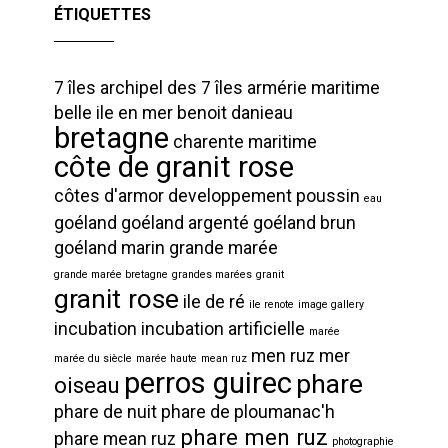
ÉTIQUETTES
7 îles
archipel des 7 îles
armérie maritime
belle ile en mer
benoit danieau
bretagne
charente maritime
côte de granit rose
côtes d'armor
developpement poussin
eau
goéland
goéland argenté
goéland brun
goéland marin
grande marée
grande marée bretagne
grandes marées
granit
granit rose
ile de ré
ile renote
image gallery
incubation
incubation artificielle
marée
men ruz
mer
marée du siècle
marée haute
mean ruz
perros guirec
phare
oiseau
phare de nuit
phare de ploumanac'h
phare men ruz
phare mean ruz
photographie