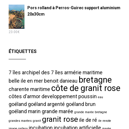
Pors rolland à Perros-Guirec support aluminium
20x30cm
23.00
€
ÉTIQUETTES
7 îles
archipel des 7 îles
armérie maritime
bretagne
belle ile en mer
benoit danieau
côte de granit rose
charente maritime
côtes d'armor
developpement poussin
eau
goéland
goéland argenté
goéland brun
goéland marin
grande marée
grande marée bretagne
granit rose
ile de ré
grandes marées
granit
ile renote
incubation
incubation artificielle
image gallery
marée