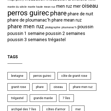
oiseau
men ruz
mer
marée du siècle
marée haute
mean ruz
perros guirec
phare
phare de nuit
phare de ploumanac'h
phare mean ruz
phare men ruz
poussin
photographie
ploumanac'h
poussin 1 semaine
poussin 2 semaines
poussin 3 semaines
trégastel
TAGS
bretagne
perros guirec
côte de granit rose
granit rose
phare
oiseau
phare men ruz
trégastel
grande marée
7 îles
archipel des 7 îles
côtes d'armor
mer