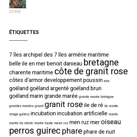
23.00
€
ÉTIQUETTES
7 îles
archipel des 7 îles
armérie maritime
bretagne
belle ile en mer
benoit danieau
côte de granit rose
charente maritime
côtes d'armor
developpement poussin
eau
goéland
goéland argenté
goéland brun
goéland marin
grande marée
grande marée bretagne
granit rose
ile de ré
grandes marées
granit
ile renote
incubation
incubation artificielle
image gallery
marée
oiseau
men ruz
mer
marée du siècle
marée haute
mean ruz
perros guirec
phare
phare de nuit