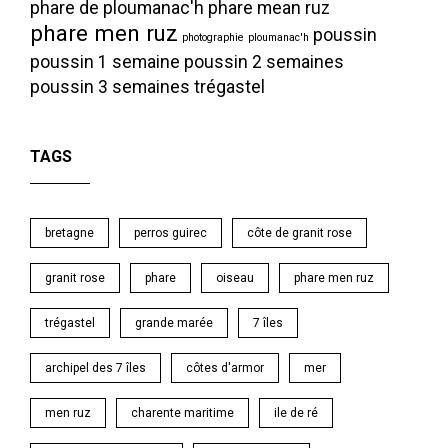
phare de ploumanac'h
phare mean ruz
phare men ruz
poussin
photographie
ploumanac'h
poussin 1 semaine
poussin 2 semaines
poussin 3 semaines
trégastel
TAGS
bretagne
perros guirec
côte de granit rose
granit rose
phare
oiseau
phare men ruz
trégastel
grande marée
7 îles
archipel des 7 îles
côtes d'armor
mer
men ruz
charente maritime
ile de ré