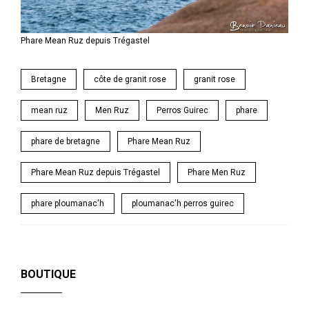
Phare Mean Ruz depuis Trégastel
Bretagne
côte de granit rose
granit rose
mean ruz
Men Ruz
Perros Guirec
phare
phare de bretagne
Phare Mean Ruz
Phare Mean Ruz depuis Trégastel
Phare Men Ruz
phare ploumanac'h
ploumanac'h perros guirec
BOUTIQUE