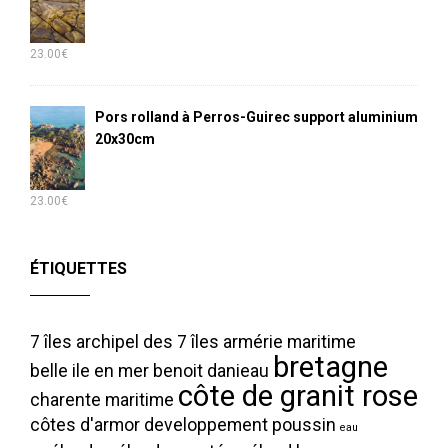
23.00
€
Pors rolland à Perros-Guirec support aluminium
20x30cm
23.00
€
ÉTIQUETTES
7 îles
archipel des 7 îles
armérie maritime
bretagne
belle ile en mer
benoit danieau
côte de granit rose
charente maritime
côtes d'armor
developpement poussin
eau